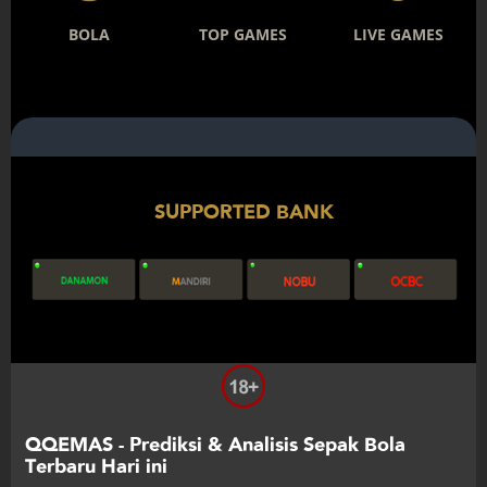
BOLA
TOP GAMES
LIVE GAMES
SUPPORTED BANK
QQEMAS - Prediksi & Analisis Sepak Bola
Terbaru Hari ini