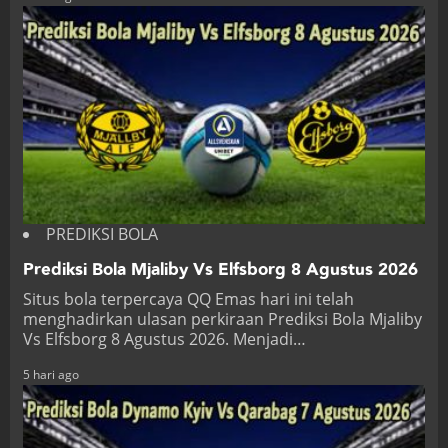
PREDIKSI BOLA
Prediksi Bola Mjaliby Vs Elfsborg 8 Agustus 2026
Situs bola terpercaya QQ Emas hari ini telah
menghadirkan ulasan perkiraan Prediksi Bola Mjaliby
Vs Elfsborg 8 Agustus 2026. Menjadi…
5 hari ago