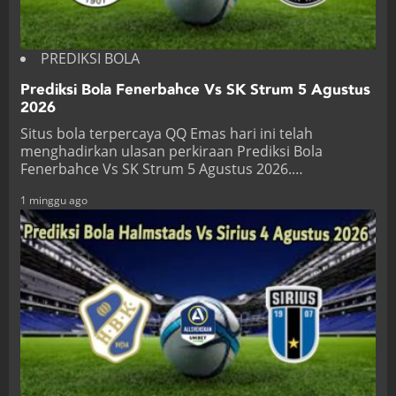
PREDIKSI BOLA
Prediksi Bola Fenerbahce Vs SK Strum 5 Agustus
2026
Situs bola terpercaya QQ Emas hari ini telah
menghadirkan ulasan perkiraan Prediksi Bola
Fenerbahce Vs SK Strum 5 Agustus 2026.…
1 minggu ago