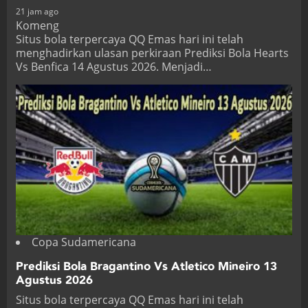
21 jam ago
Komeng
Situs bola terpercaya QQ Emas hari ini telah
menghadirkan ulasan perkiraan Prediksi Bola Hearts
Vs Benfica 14 Agustus 2026. Menjadi…
Copa Sudamericana
Prediksi Bola Bragantino Vs Atletico Mineiro 13
Agustus 2026
Situs bola terpercaya QQ Emas hari ini telah