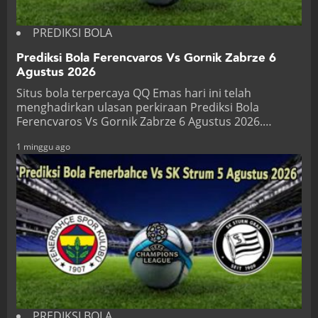
PREDIKSI BOLA
Prediksi Bola Ferencvaros Vs Gornik Zabrze 6
Agustus 2026
Situs bola terpercaya QQ Emas hari ini telah
menghadirkan ulasan perkiraan Prediksi Bola
Ferencvaros Vs Gornik Zabrze 6 Agustus 2026.…
1 minggu ago
PREDIKSI BOLA