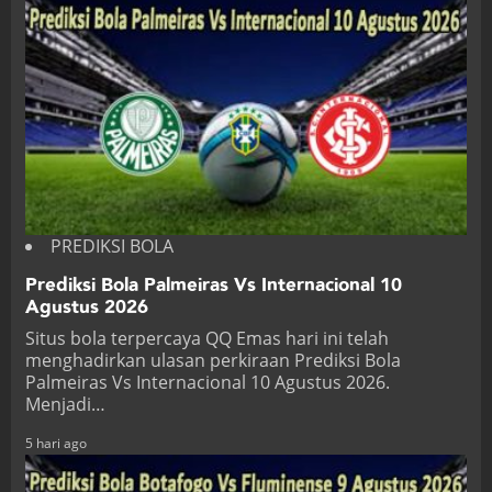
PREDIKSI BOLA
Prediksi Bola Palmeiras Vs Internacional 10
Agustus 2026
Situs bola terpercaya QQ Emas hari ini telah
menghadirkan ulasan perkiraan Prediksi Bola
Palmeiras Vs Internacional 10 Agustus 2026.
Menjadi…
5 hari ago