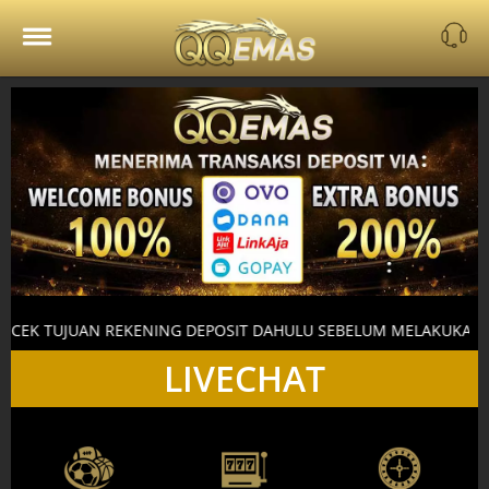
HOME
N REKENING DEPOSIT DAHULU SEBELUM MELAKUKAN TRANSFER DA
LIVECHAT