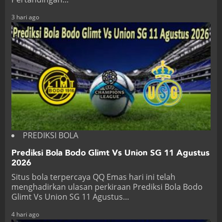
3 hari ago
PREDIKSI BOLA
Prediksi Bola Bodo Glimt Vs Union SG 11 Agustus
2026
Situs bola terpercaya QQ Emas hari ini telah
menghadirkan ulasan perkiraan Prediksi Bola Bodo
Glimt Vs Union SG 11 Agustus…
4 hari ago