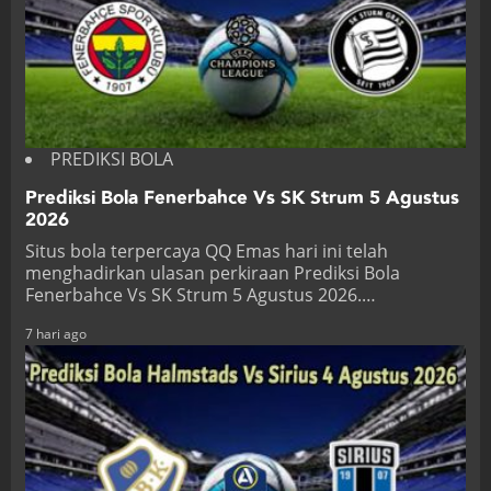
PREDIKSI BOLA
Prediksi Bola Fenerbahce Vs SK Strum 5 Agustus
2026
Situs bola terpercaya QQ Emas hari ini telah
menghadirkan ulasan perkiraan Prediksi Bola
Fenerbahce Vs SK Strum 5 Agustus 2026.…
7 hari ago