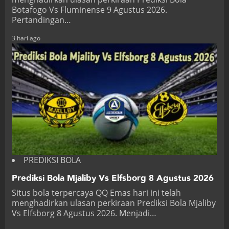
Botafogo Vs Fluminense 9 Agustus 2026.
Pertandingan…
3 hari ago
PREDIKSI BOLA
Prediksi Bola Mjaliby Vs Elfsborg 8 Agustus 2026
Situs bola terpercaya QQ Emas hari ini telah
menghadirkan ulasan perkiraan Prediksi Bola Mjaliby
Vs Elfsborg 8 Agustus 2026. Menjadi…