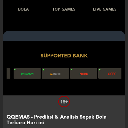
BOLA
TOP GAMES
LIVE GAMES
SUPPORTED BANK
QQEMAS - Prediksi & Analisis Sepak Bola
Terbaru Hari ini