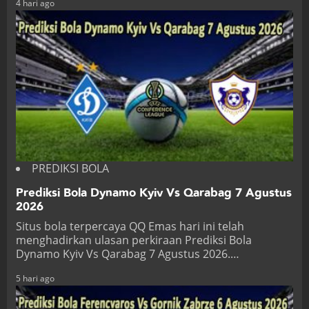
4 hari ago
PREDIKSI BOLA
Prediksi Bola Dynamo Kyiv Vs Qarabag 7 Agustus
2026
Situs bola terpercaya QQ Emas hari ini telah
menghadirkan ulasan perkiraan Prediksi Bola
Dynamo Kyiv Vs Qarabag 7 Agustus 2026.…
5 hari ago