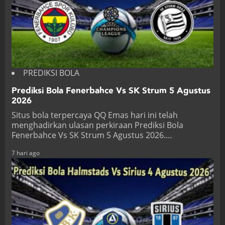
PREDIKSI BOLA
Prediksi Bola Fenerbahce Vs SK Strum 5 Agustus
2026
Situs bola terpercaya QQ Emas hari ini telah
menghadirkan ulasan perkiraan Prediksi Bola
Fenerbahce Vs SK Strum 5 Agustus 2026.…
7 hari ago