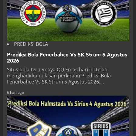
PREDIKSI BOLA
Prediksi Bola Fenerbahce Vs SK Strum 5 Agustus
2026
Situs bola terpercaya QQ Emas hari ini telah
menghadirkan ulasan perkiraan Prediksi Bola
Fenerbahce Vs SK Strum 5 Agustus 2026.…
6 hari ago