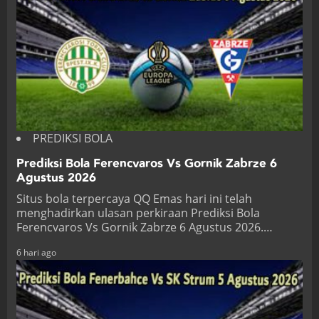
PREDIKSI BOLA
Prediksi Bola Ferencvaros Vs Gornik Zabrze 6
Agustus 2026
Situs bola terpercaya QQ Emas hari ini telah
menghadirkan ulasan perkiraan Prediksi Bola
Ferencvaros Vs Gornik Zabrze 6 Agustus 2026.…
6 hari ago