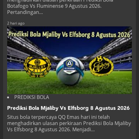
Botafogo Vs Fluminense 9 Agustus 2026.
Pertandingan…
2 hari ago
PREDIKSI BOLA
Prediksi Bola Mjaliby Vs Elfsborg 8 Agustus 2026
Situs bola terpercaya QQ Emas hari ini telah
menghadirkan ulasan perkiraan Prediksi Bola Mjaliby
Vs Elfsborg 8 Agustus 2026. Menjadi…