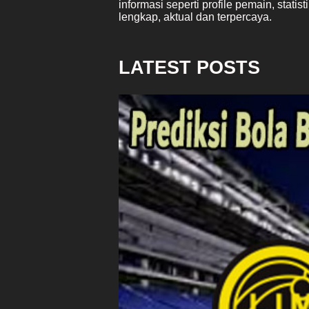
informasi seperti profile pemain, stat
lengkap, aktual dan terpercaya.
LATEST POSTS