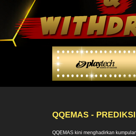
QQEMAS - PREDIKSI
QQEMAS
kini menghadirkan kumpulan p