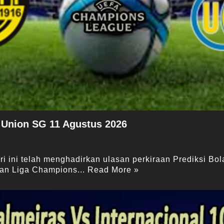
 Union SG 11 Agustus 2026
ri ini telah menghadirkan ulasan perkiraan Prediksi Bo
gan Liga Champions...
Read More »