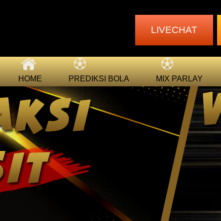
LIVECHAT
HOME
PREDIKSI BOLA
MIX PARLAY