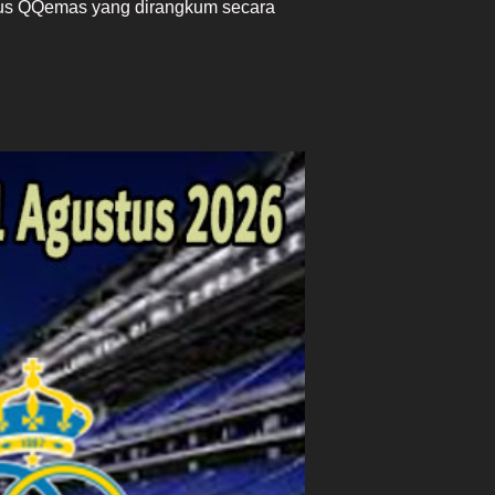
h situs QQemas yang dirangkum secara