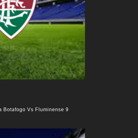
la Botafogo Vs Fluminense 9