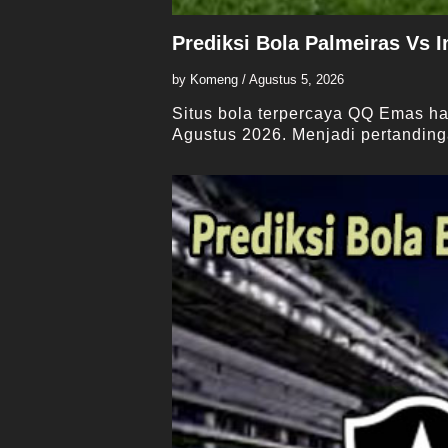
Prediksi Bola Palmeiras Vs I
by
Komeng
/
Agustus 5, 2026
Situs bola terpercaya QQ Emas har
Agustus 2026. Menjadi pertandinga