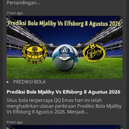
Pertandingan…
3 hari ago
PREDIKSI BOLA
Prediksi Bola Mjaliby Vs Elfsborg 8 Agustus 2026
Situs bola terpercaya QQ Emas hari ini telah
menghadirkan ulasan perkiraan Prediksi Bola Mjaliby
Vs Elfsborg 8 Agustus 2026. Menjadi…
4 hari ago