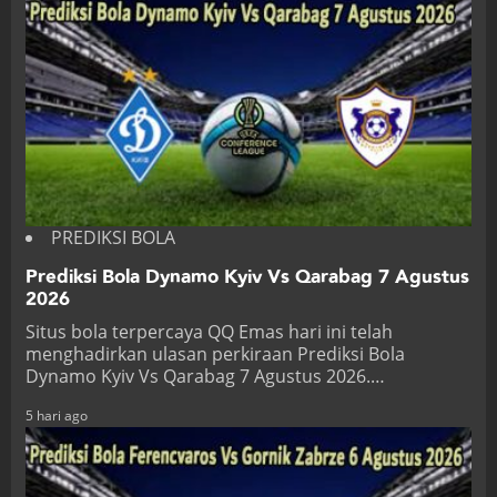
PREDIKSI BOLA
Prediksi Bola Dynamo Kyiv Vs Qarabag 7 Agustus
2026
Situs bola terpercaya QQ Emas hari ini telah
menghadirkan ulasan perkiraan Prediksi Bola
Dynamo Kyiv Vs Qarabag 7 Agustus 2026.…
5 hari ago