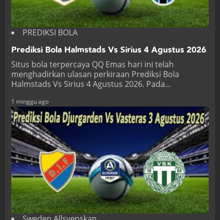
PREDIKSI BOLA
Prediksi Bola Halmstads Vs Sirius 4 Agustus 2026
Situs bola terpercaya QQ Emas hari ini telah
menghadirkan ulasan perkiraan Prediksi Bola
Halmstads Vs Sirius 4 Agustus 2026. Pada…
1 minggu ago
Sweden Allsvenskan