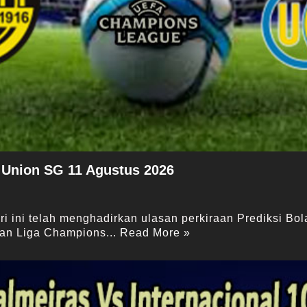
 Union SG 11 Agustus 2026
ri ini telah menghadirkan ulasan perkiraan Prediksi Bo
gan Liga Champions...
Read More »