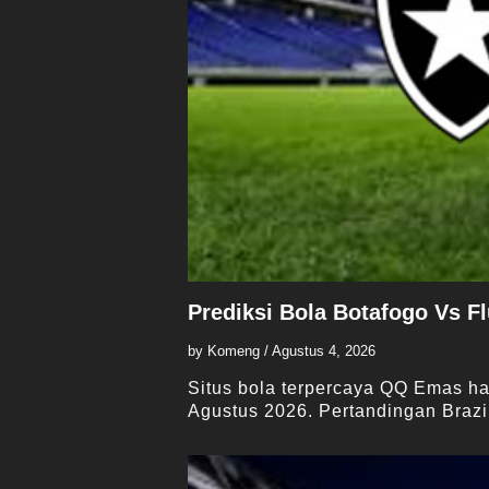
Prediksi Bola Botafogo Vs F
by
Komeng
/
Agustus 4, 2026
Situs bola terpercaya QQ Emas ha
Agustus 2026. Pertandingan Brazil