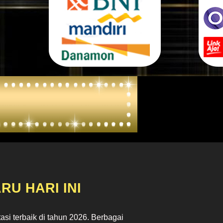
RU HARI INI
asi terbaik di tahun 2026. Berbagai