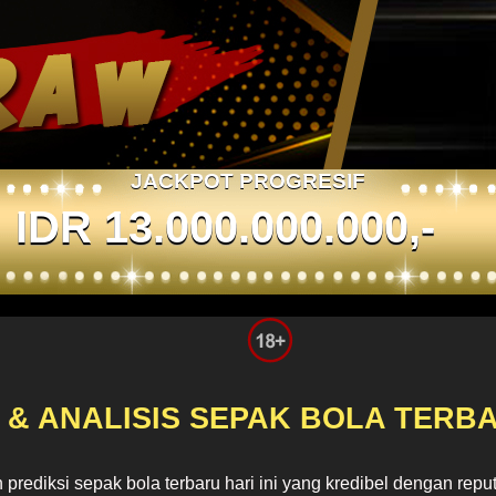
JACKPOT PROGRESIF
IDR 13.000.000.000,-
 & ANALISIS SEPAK BOLA TERBA
rediksi sepak bola terbaru hari ini yang kredibel dengan reput