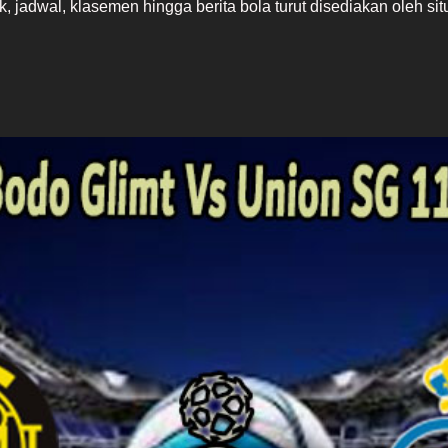
istik, jadwal, klasemen hingga berita bola turut disediakan ole