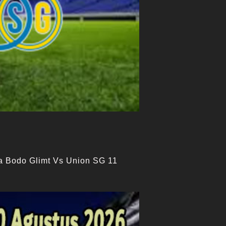
la Bodo Glimt Vs Union SG 11