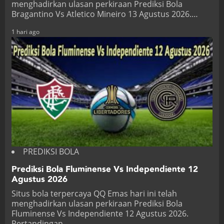
menghadirkan ulasan perkiraan Prediksi Bola
Bragantino Vs Atletico Mineiro 13 Agustus 2026.…
1 hari ago
PREDIKSI BOLA
Prediksi Bola Fluminense Vs Independiente 12
Agustus 2026
Situs bola terpercaya QQ Emas hari ini telah
menghadirkan ulasan perkiraan Prediksi Bola
Fluminense Vs Independiente 12 Agustus 2026.
Pertandingan…