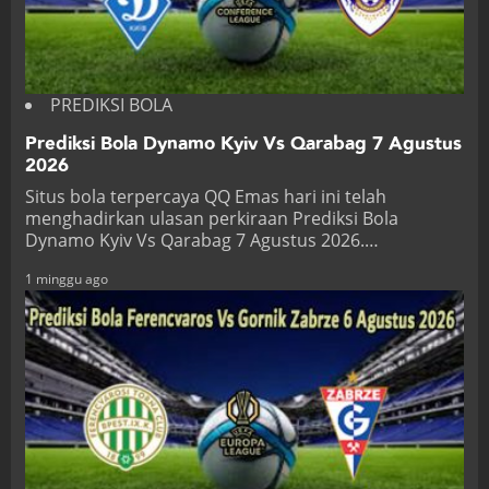
PREDIKSI BOLA
Prediksi Bola Dynamo Kyiv Vs Qarabag 7 Agustus
2026
Situs bola terpercaya QQ Emas hari ini telah
menghadirkan ulasan perkiraan Prediksi Bola
Dynamo Kyiv Vs Qarabag 7 Agustus 2026.…
1 minggu ago