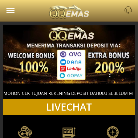
HOME
EK TUJUAN REKENING DEPOSIT DAHULU SEBELUM MELAKUKAN TRA
LIVECHAT