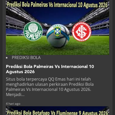
PREDIKSI BOLA
Prediksi Bola Palmeiras Vs Internacional 10
Agustus 2026
Situs bola terpercaya QQ Emas hari ini telah
menghadirkan ulasan perkiraan Prediksi Bola
Palmeiras Vs Internacional 10 Agustus 2026.
Menjadi…
4 hari ago