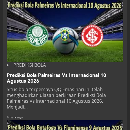
PREDIKSI BOLA
Prediksi Bola Palmeiras Vs Internacional 10
Agustus 2026
Situs bola terpercaya QQ Emas hari ini telah
menghadirkan ulasan perkiraan Prediksi Bola
Palmeiras Vs Internacional 10 Agustus 2026.
Menjadi…
4 hari ago