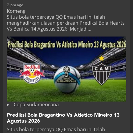
7 jam ago
Komeng
Situs bola terpercaya QQ Emas hari ini telah
menghadirkan ulasan perkiraan Prediksi Bola Hearts
Vs Benfica 14 Agustus 2026. Menjadi…
Copa Sudamericana
Prediksi Bola Bragantino Vs Atletico Mineiro 13
Agustus 2026
Situs bola terpercaya QQ Emas hari ini telah