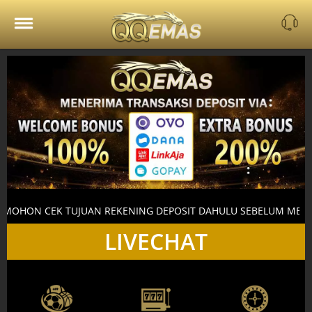
HOME
K TUJUAN REKENING DEPOSIT DAHULU SEBELUM MELAKUKAN TRAN
LIVECHAT