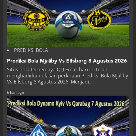
PREDIKSI BOLA
Prediksi Bola Mjaliby Vs Elfsborg 8 Agustus 2026
Situs bola terpercaya QQ Emas hari ini telah
menghadirkan ulasan perkiraan Prediksi Bola Mjaliby
Vs Elfsborg 8 Agustus 2026. Menjadi…
6 hari ago