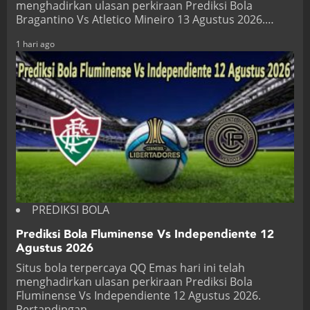
menghadirkan ulasan perkiraan Prediksi Bola
Bragantino Vs Atletico Mineiro 13 Agustus 2026.…
1 hari ago
PREDIKSI BOLA
Prediksi Bola Fluminense Vs Independiente 12
Agustus 2026
Situs bola terpercaya QQ Emas hari ini telah
menghadirkan ulasan perkiraan Prediksi Bola
Fluminense Vs Independiente 12 Agustus 2026.
Pertandingan…