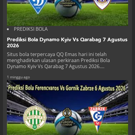
PREDIKSI BOLA
Prediksi Bola Dynamo Kyiv Vs Qarabag 7 Agustus
2026
Situs bola terpercaya QQ Emas hari ini telah
menghadirkan ulasan perkiraan Prediksi Bola
Dynamo Kyiv Vs Qarabag 7 Agustus 2026.…
1 minggu ago